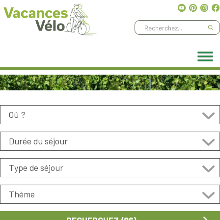
Ne manquez aucune aventure, abonnez-vous à notre
newsletter
!