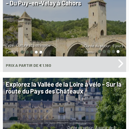
- Du Puy-en-Velay à Cahors
Type: Culture et patrimoine
Durée du séjour:
9 jours
Confort
Niveau:
PRIX
A PARTIR DE € 1.160
Explorez la Vallée de la Loire à vélo - Sur la
route du Pays des Châteaux
Durée du séjour:
A partir de 6