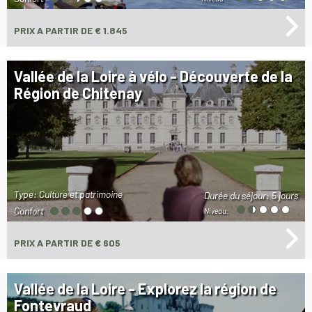
PRIX
A PARTIR DE € 1.845
Vallée de la Loire à vélo - Découverte de la
Région de Chitenay
Type: Culture et patrimoine
Durée du séjour:
5 jours
Confort
Niveau:
PRIX
A PARTIR DE € 605
Vallée de la Loire - Explorez la région de
Fontevraud