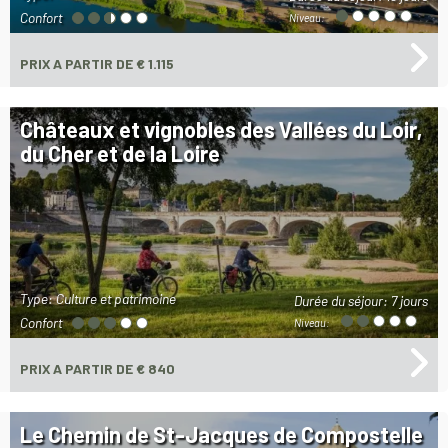
Confort
Niveau:
PRIX
A PARTIR DE € 1.115
Châteaux et vignobles des Vallées du Loir,
du Cher et de la Loire
Type: Culture et patrimoine
Durée du séjour:
7 jours
Confort
Niveau:
PRIX
A PARTIR DE € 840
Le Chemin de St-Jacques de Compostelle