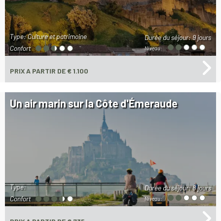
Type: Culture et patrimoine
Durée du séjour:
9 jours
Confort
Niveau:
PRIX
A PARTIR DE € 1.100
Un air marin sur la Côte d'Émeraude
Type:
Durée du séjour:
8 jours
Confort
Niveau: