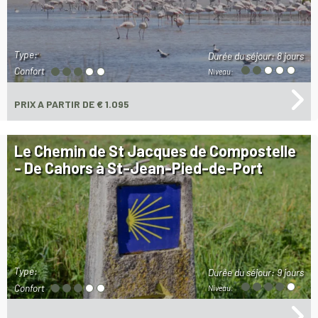
Type:
Durée du séjour:
8 jours
Confort
Niveau:
PRIX
A PARTIR DE € 1.095
Le Chemin de St Jacques de Compostelle
- De Cahors à St-Jean-Pied-de-Port
Type:
Durée du séjour:
9 jours
Confort
Niveau: