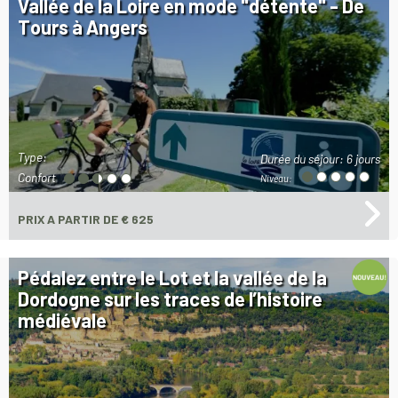
Vallée de la Loire en mode "détente" - De
Tours à Angers
Type:
Durée du séjour:
6 jours
Confort
Niveau:
PRIX
A PARTIR DE € 625
Pédalez entre le Lot et la vallée de la
Dordogne sur les traces de l’histoire
médiévale