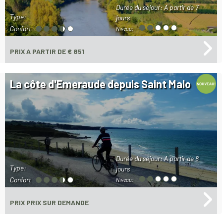
Durée du séjour:
A partir de 7
Type:
jours
Confort
Niveau:
PRIX
A PARTIR DE € 851
La côte d'Emeraude depuis Saint Malo
Durée du séjour:
A partir de 8
Type:
jours
Confort
Niveau:
PRIX
PRIX SUR DEMANDE