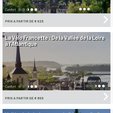
Type:
jours
Confort
Niveau:
PRIX
A PARTIR DE € 625
La Vélo Francette : De la Vallée de la Loire
à l'Atlantique
Type:
Durée du séjour:
8 jours
Confort
Niveau:
PRIX
A PARTIR DE € 855