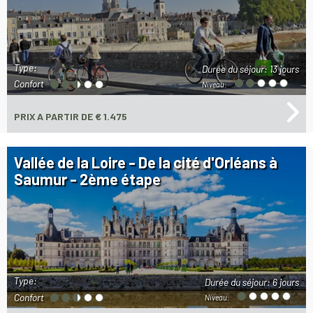
Type:
Durée du séjour:
13 jours
Confort
Niveau:
PRIX
A PARTIR DE € 1.475
Vallée de la Loire - De la cité d'Orléans à
Saumur - 2ème étape
Type:
Durée du séjour:
6 jours
Confort
Niveau: