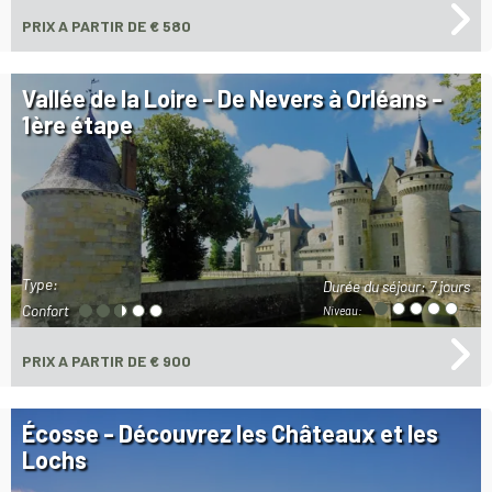
PRIX
A PARTIR DE € 580
Vallée de la Loire - De Nevers à Orléans -
1ère étape
Type:
Durée du séjour:
7 jours
Confort
Niveau:
PRIX
A PARTIR DE € 900
Écosse - Découvrez les Châteaux et les
Lochs