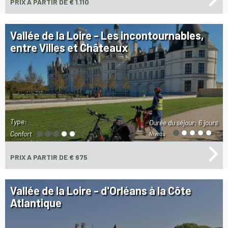
PRIX
A PARTIR DE € 1.110
Vallée de la Loire - Les incontournables,
entre Villes et Châteaux
Type:
Durée du séjour:
6 jours
Confort
Niveau:
PRIX
A PARTIR DE € 675
Vallée de la Loire - d'Orléans à la Côte
Atlantique