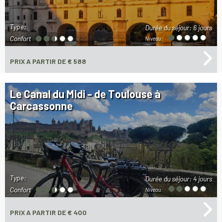
Type:
Durée du séjour:
6 jours
Confort
Niveau:
PRIX
A PARTIR DE € 588
Le Canal du Midi - de Toulouse à
Carcassonne
Type:
Durée du séjour:
4 jours
Confort
Niveau:
PRIX
A PARTIR DE € 400