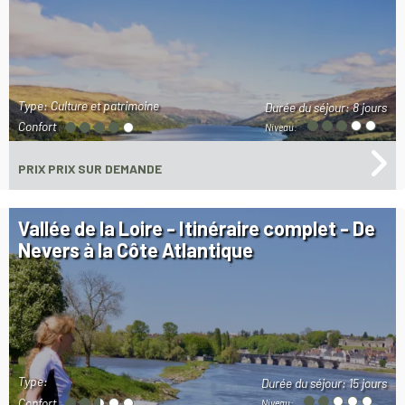
Type: Culture et patrimoine
Durée du séjour:
8 jours
Confort
Niveau:
PRIX
PRIX SUR DEMANDE
Vallée de la Loire - Itinéraire complet - De
Nevers à la Côte Atlantique
Type:
Durée du séjour:
15 jours
Confort
Niveau: