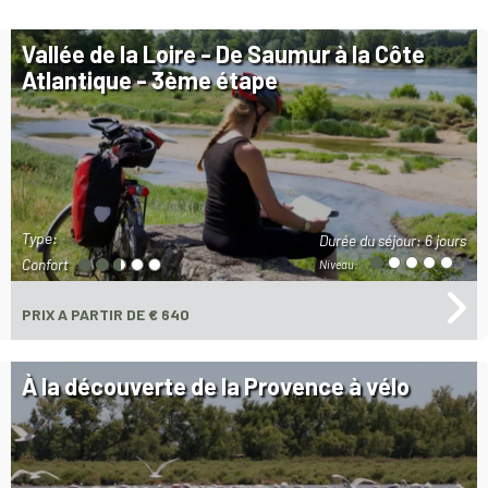
Vallée de la Loire - De Saumur à la Côte
Atlantique - 3ème étape
Type:
Durée du séjour:
6 jours
Confort
Niveau:
PRIX
A PARTIR DE € 640
À la découverte de la Provence à vélo