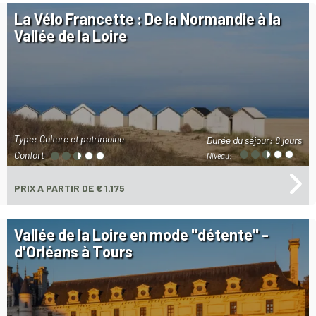
La Vélo Francette : De la Normandie à la
Vallée de la Loire
Type: Culture et patrimoine
Durée du séjour:
8 jours
Confort
Niveau:
PRIX
A PARTIR DE € 1.175
Vallée de la Loire en mode "détente" -
d'Orléans à Tours