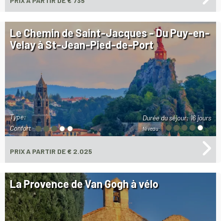
PRIX
A PARTIR DE € 735
Le Chemin de Saint-Jacques - Du Puy-en-
Velay à St-Jean-Pied-de-Port
Type:
Durée du séjour:
16 jours
Confort
Niveau:
PRIX
A PARTIR DE € 2.025
La Provence de Van Gogh à vélo