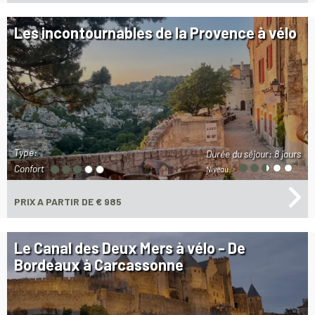
Les incontournables de la Provence à vélo
Type:
Durée du séjour:
8 jours
Confort
Niveau:
PRIX
A PARTIR DE € 985
Le Canal des Deux Mers à vélo - De
Bordeaux à Carcassonne