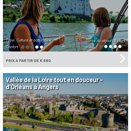
Type: Culture et patrimoine
Durée du séjour:
6 jours
Confort
Niveau:
PRIX
A PARTIR DE € 680
Vallée de la Loire tout en douceur -
d'Orléans à Angers
Type:
Durée du séjour:
10 jours